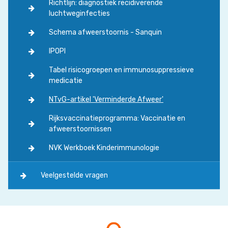
Richtlijn: diagnostiek recidiverende
luchtweginfecties
Schema afweerstoornis - Sanquin
IPOPI
Tabel risicogroepen en immunosuppressieve
medicatie
NTvG-artikel 'Verminderde Afweer'
Rijksvaccinatieprogramma: Vaccinatie en
afweerstoornissen
NVK Werkboek Kinderimmunologie
Veelgestelde vragen