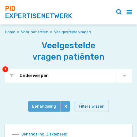
PID
EXPERTISENETWERK
Home
»
Voor patiënten
»
Veelgestelde vragen
Veelgestelde
vragen patiënten
1
Onderwerpen
Behandeling
Filters wissen
Behandeling
,
Ziektebeeld